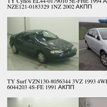
TY Cynos EL44-0179010 5E-FH
NZE121-0183329 1NZ 2002 АКПП
TY Surf VZN130-8056344 3VZ
6044203 4S-FE 1991 АКПП