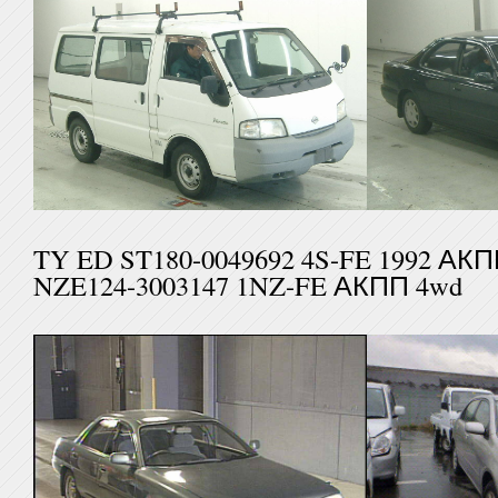
TY ED ST180-0049692 4S-FE
NZE124-3003147 1NZ-FE АКПП 4wd