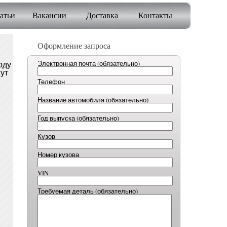
атьи
Вакансии
Доставка
Контакты
Оформление запроса
оду
Электронная почта (обязательно)
гут
Телефон
Название автомобиля (обязательно)
Год выпуска (обязательно)
Кузов
Номер кузова
VIN
Требуемая деталь (обязательно)