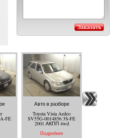
ре
Авто в разборе
Авто в разборе
er
Toyota Vista Ardeo
Toyota Windom
5A-FE
SV55G-0014856 3S-FE
VCV10-0208752 3VZ-
2001 АКПП 4wd
1993 АКПП
Подробнее
Подробнее