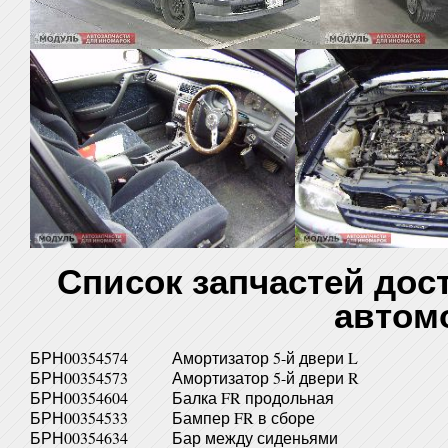
Список запчастей дос
автом
БРН00354574
Амортизатор 5-й двери L
БРН00354573
Амортизатор 5-й двери R
БРН00354604
Балка FR продольная
БРН00354533
Бампер FR в сборе
БРН00354634
Бар между сиденьями