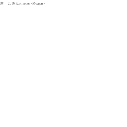
004—2016 Компания «Модуль»