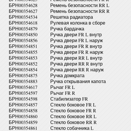
БРН00354628
Ремень безопасности RR L
БРН00354627
Ремень безопасности RR R
БРН00354534
Решетка радиатора
БРН00354618
Рулевая колонка в сборе
БРН00354879
Ручка бардачка
БРН00354850
Ручка двери FR L внутр
БРН00354856
Ручка двери FR L наруж
БРН00354851
Ручка двери FR R внутр
БРН00354855
Ручка двери FR R наруж
БРН00354853
Ручка двери RR L внутр
БРН00354852
Ручка двери RR R внутр
БРН00354854
Ручка двери RR R наруж
БРН00354875
Ручка домкрата
БРН00354883
Ручка открывания капота
БРН00354617
Рычаг FR L
БРН00354597
Рычаг FR R
БРН00354598
Стабилизатор FR
БРН00354857
Стекло боковое FR L
БРН00354858
Стекло боковое FR R
БРН00354860
Стекло боковое RR L
БРН00354859
Стекло боковое RR R
БРН00354861
Стекло собачника L