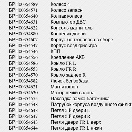
БРН00354589
Колесо 4
БРН00354571
Колесо запасн
БРН00354640
Колпак колеса
БРН00354631
Компьютер ДВС
БРН00354622
Консоль магнитолы
БРН00354880
Концевик двери
БРН00354607
Корпус бензонасоса в сборе
БРН00354547
Корпус возд фильтра
БРН00354546
КПП
БРН00354556
Крепление АКБ
БРН00354586
Крыло FR L
БРН00354558
Крыло FR R
БРН00354570
Крыло заднее R
БРН00354582
Лючок бензобака
БРН00354621
Магнитофон
БРН00354630
Мотор печки салона
БРН00354575
Накладка замка багажника
БРН00354548
Патрубок корпуса воздушного фильт
БРН00354648
Петля 5-й двери L
БРН00354647
Петля 5-й двери R
БРН00354643
Петля двери FR L верх
БРН00354644
Петля двери FR L нижн