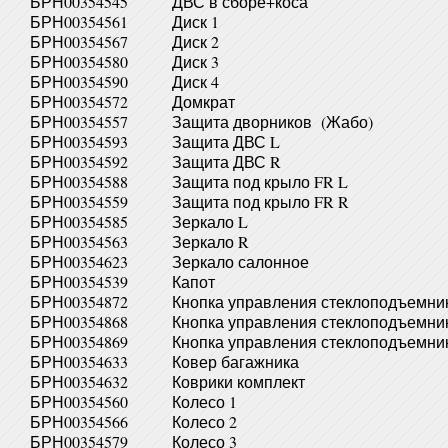
БРН00354545
ДВС в сборе+коса
БРН00354561
Диск 1
БРН00354567
Диск 2
БРН00354580
Диск 3
БРН00354590
Диск 4
БРН00354572
Домкрат
БРН00354557
Защита дворников (Жабо)
БРН00354593
Защита ДВС L
БРН00354592
Защита ДВС R
БРН00354588
Защита под крыло FR L
БРН00354559
Защита под крыло FR R
БРН00354585
Зеркало L
БРН00354563
Зеркало R
БРН00354623
Зеркало салонное
БРН00354539
Капот
БРН00354872
Кнопка управления стеклоподъемни
БРН00354868
Кнопка управления стеклоподъемни
БРН00354869
Кнопка управления стеклоподъемни
БРН00354633
Ковер багажника
БРН00354632
Коврики комплект
БРН00354560
Колесо 1
БРН00354566
Колесо 2
БРН00354579
Колесо 3