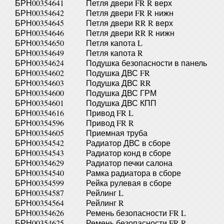
БРН00354641
Петля двери FR R верх
БРН00354642
Петля двери FR R нижн
БРН00354645
Петля двери RR R верх
БРН00354646
Петля двери RR R нижн
БРН00354650
Петля капота L
БРН00354649
Петля капота R
БРН00354624
Подушка безопасности в панель
БРН00354602
Подушка ДВС FR
БРН00354603
Подушка ДВС RR
БРН00354600
Подушка ДВС ГРМ
БРН00354601
Подушка ДВС КПП
БРН00354616
Привод FR L
БРН00354596
Привод FR R
БРН00354605
Приемная труба
БРН00354542
Радиатор ДВС в сборе
БРН00354543
Радиатор конд в сборе
БРН00354629
Радиатор печки салона
БРН00354540
Рамка радиатора в сборе
БРН00354599
Рейка рулевая в сборе
БРН00354587
Рейлинг L
БРН00354564
Рейлинг R
БРН00354626
Ремень безопасности FR L
БРН00354625
Ремень безопасности FR R