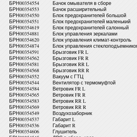
БРН00354554
Бачок омывателя в сборе
БРН00354553
Бачок расширительный
БРН00354550
Блок предохранителей большой
БРН00354551
Блок предохранителей маленький
БРН00354619
Блок предохранителей салонный
БРН00354881
Блок управления зеркалами
БРН00354620
Блок управления климат-контроль
БРН00354874
Блок управления стеклоподъемнико
БРН00354591
Брызговик FR L
БРН00354562
Брызговик FR R
БРН00354581
Брызговик RR L
БРН00354568
Брызговик RR R
БРН00354552
Вакуум с ГТЦ
БРН00354544
Вентилятор с термомуфтой
БРН00354584
Ветровик FR L
БРН00354565
Ветровик FR R
БРН00354583
Ветровик RR L
БРН00354569
Ветровик RR R
БРН00354549
Воздухозаборник
БРН00354537
Габарит L
БРН00354536
Габарит R
БРН00354606
Глушитель