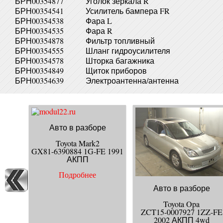
БРН00354877
Уголок зеркала R
БРН00354541
Усилитель бампера FR
БРН00354538
Фара L
БРН00354535
Фара R
БРН00354878
Фильтр топливный
БРН00354555
Шланг гидроусилителя
БРН00354578
Шторка багажника
БРН00354849
Щиток приборов
БРН00354639
Электроантенна/антенна
Авто в разборе
Toyota Mark2
GX81-6390884 1G-FE 1991
АКПП
Подробнее
Авто в разборе
Toyota Opa
ZCT15-0007927 1ZZ-FE
2002 АКПП 4wd