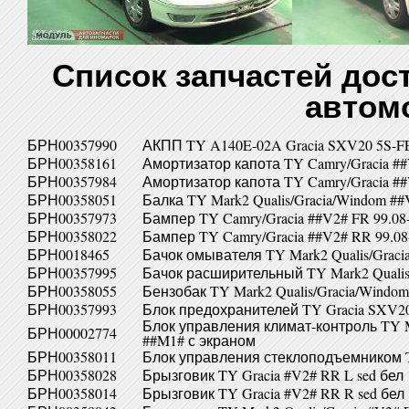
Список запчастей дос
автом
БРН00357990
АКПП TY A140E-02A Gracia SXV20 5S-F
БРН00358161
Амортизатор капота TY Camry/Gracia ##
БРН00357984
Амортизатор капота TY Camry/Gracia ##
БРН00358051
Балка TY Mark2 Qualis/Gracia/Windom #
БРН00357973
Бампер TY Camry/Gracia ##V2# FR 99.08
БРН00358022
Бампер TY Camry/Gracia ##V2# RR 99.08-
БРН0018465
Бачок омывателя TY Mark2 Qualis/Grac
БРН00357995
Бачок расширительный TY Mark2 Qualis
БРН00358055
Бензобак TY Mark2 Qualis/Gracia/Windo
БРН00357993
Блок предохранителей TY Gracia SXV2
Блок управления климат-контроль TY Ma
БРН00002774
##M1# с экраном
БРН00358011
Блок управления стеклоподъемником TY
БРН00358028
Брызговик TY Gracia #V2# RR L sed бел
БРН00358014
Брызговик TY Gracia #V2# RR R sed бел