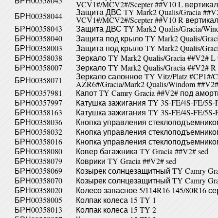
БРН00358045
VCV1#/MCV2#/Scepter ##V10 L вертика
Защита ДВС TY Mark2 Qualis/Gracia ##
БРН00358044
VCV1#/MCV2#/Scepter ##V10 R вертика
БРН00358043
Защита ДВС TY Mark2 Qualis/Gracia/Wi
БРН00358040
Защита под крыло TY Mark2 Qualis/Graci
БРН00358003
Защита под крыло TY Mark2 Qualis/Graci
БРН00358038
Зеркало TY Mark2 Qualis/Gracia ##V2# L 
БРН00358007
Зеркало TY Mark2 Qualis/Gracia ##V2# R 
Зеркало салонное TY Vitz/Platz #CP1#/C
БРН00358071
AZR6#/Gracia/Mark2 Qualis/Windom ##V2#
БРН00357981
Капот TY Camry Gracia ##V2# под амор
БРН00357997
Катушка зажигания TY 3S-FE/4S-FE/5S-
БРН00358163
Катушка зажигания TY 3S-FE/4S-FE/5S-
БРН00358036
Кнопка управления стеклоподъемником 
БРН00358032
Кнопка управления стеклоподъемником 
БРН00358016
Кнопка управления стеклоподъемником 
БРН00358080
Ковер багажника TY Gracia ##V2# sed
БРН00358079
Коврики TY Gracia ##V2# sed
БРН00358069
Козырек солнцезащитный TY Camry Gra
БРН00358070
Козырек солнцезащитный TY Camry Gra
БРН00358020
Колесо запасное 5/114R16 145/80R16 се
БРН00358005
Колпак колеса 15 TY 1
БРН00358013
Колпак колеса 15 TY 2