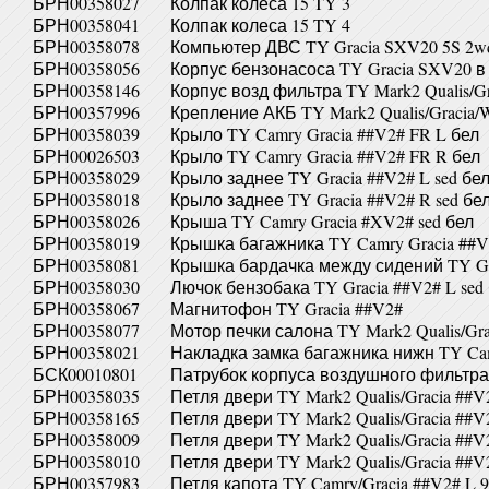
БРН00358027
Колпак колеса 15 TY 3
БРН00358041
Колпак колеса 15 TY 4
БРН00358078
Компьютер ДВС TY Gracia SXV20 5S 2
БРН00358056
Корпус бензонасоса TY Gracia SXV20 в
БРН00358146
Корпус возд фильтра TY Mark2 Qualis/G
БРН00357996
Крепление АКБ TY Mark2 Qualis/Gracia
БРН00358039
Крыло TY Camry Gracia ##V2# FR L бел
БРН00026503
Крыло TY Camry Gracia ##V2# FR R бел
БРН00358029
Крыло заднее TY Gracia ##V2# L sed бе
БРН00358018
Крыло заднее TY Gracia ##V2# R sed бе
БРН00358026
Крыша TY Camry Gracia #XV2# sed бел
БРН00358019
Крышка багажника TY Camry Gracia ##V2
БРН00358081
Крышка бардачка между сидений TY Gr
БРН00358030
Лючок бензобака TY Gracia ##V2# L sed
БРН00358067
Магнитофон TY Gracia ##V2#
БРН00358077
Мотор печки салона TY Mark2 Qualis/Gr
БРН00358021
Накладка замка багажника нижн TY Camr
БСК00010801
Патрубок корпуса воздушного фильтра 
БРН00358035
Петля двери TY Mark2 Qualis/Gracia ##
БРН00358165
Петля двери TY Mark2 Qualis/Gracia ##
БРН00358009
Петля двери TY Mark2 Qualis/Gracia ##
БРН00358010
Петля двери TY Mark2 Qualis/Gracia ##
БРН00357983
Петля капота TY Camry/Gracia ##V2# L 9