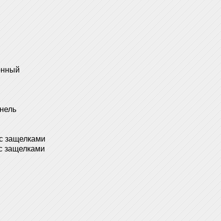
онный
нель
 с защелками
с защелками