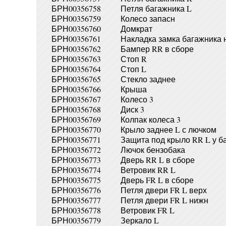
БРН00356758
Петля багажника L
БРН00356759
Колесо запасн
БРН00356760
Домкрат
БРН00356761
Накладка замка багажника 
БРН00356762
Бампер RR в сборе
БРН00356763
Стоп R
БРН00356764
Стоп L
БРН00356765
Стекло заднее
БРН00356766
Крыша
БРН00356767
Колесо 3
БРН00356768
Диск 3
БРН00356769
Колпак колеса 3
БРН00356770
Крыло заднее L с лючком
БРН00356771
Защита под крыло RR L у б
БРН00356772
Лючок бензобака
БРН00356773
Дверь RR L в сборе
БРН00356774
Ветровик RR L
БРН00356775
Дверь FR L в сборе
БРН00356776
Петля двери FR L верх
БРН00356777
Петля двери FR L нижн
БРН00356778
Ветровик FR L
БРН00356779
Зеркало L