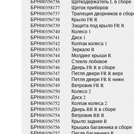
БРН00356736
Щеткодержатель L в сборе
БРН00358177
Щиток приборов
БРН00356737
Трапеция дворников в сбор
БРН00356738
Крыло FR R
БРН00356739
Защита под крыло FR R
БРН00356740
Колесо 1
БРН00356741
Диск 1
БРН00356742
Колпак колеса 1
БРН00356743
Зеркало R
БРН00356744
Молдинг крыши R
БРН00356745
Стекло лобовое
БРН00356746
Дверь FR R в сборе
БРН00356747
Петля двери FR R верх
БРН00356748
Петля двери FR R нижн
БРН00356749
Ветровик FR R
БРН00356750
Колесо 2
БРН00356751
Диск 2
БРН00356752
Колпак колеса 2
БРН00356753
Дверь RR R в сборе
БРН00356754
Ветровик RR R
БРН00356755
Крыло заднее R
БРН00356756
Крышка багажника в сборе
БРН00356757
Петля багажника R