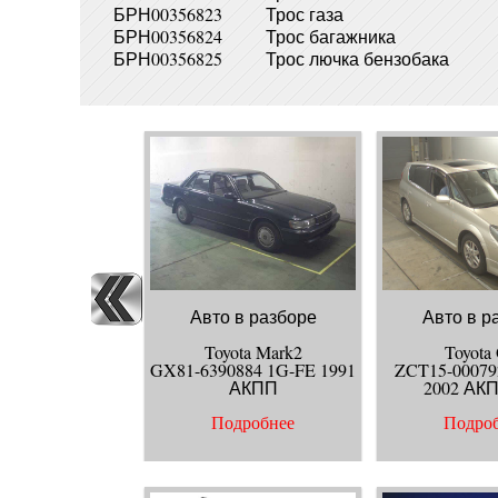
БРН00356823
Трос газа
БРН00356824
Трос багажника
БРН00356825
Трос лючка бензобака
Авто в разборе
Авто в р
Toyota Mark2
Toyota
GX81-6390884 1G-FE 1991
ZCT15-00079
АКПП
2002 АК
Подробнее
Подро