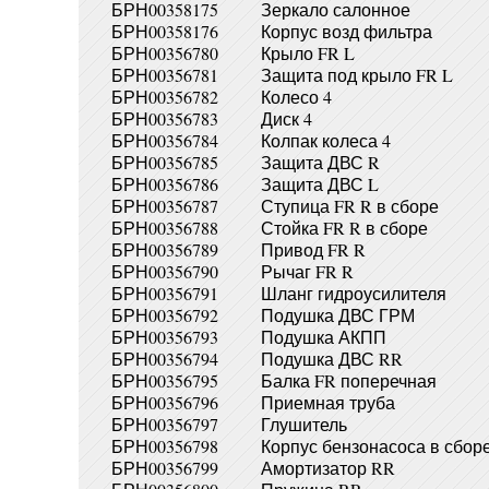
БРН00358175
Зеркало салонное
БРН00358176
Корпус возд фильтра
БРН00356780
Крыло FR L
БРН00356781
Защита под крыло FR L
БРН00356782
Колесо 4
БРН00356783
Диск 4
БРН00356784
Колпак колеса 4
БРН00356785
Защита ДВС R
БРН00356786
Защита ДВС L
БРН00356787
Ступица FR R в сборе
БРН00356788
Стойка FR R в сборе
БРН00356789
Привод FR R
БРН00356790
Рычаг FR R
БРН00356791
Шланг гидроусилителя
БРН00356792
Подушка ДВС ГРМ
БРН00356793
Подушка АКПП
БРН00356794
Подушка ДВС RR
БРН00356795
Балка FR поперечная
БРН00356796
Приемная труба
БРН00356797
Глушитель
БРН00356798
Корпус бензонасоса в сбор
БРН00356799
Амортизатор RR