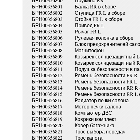
БРН00356800
Пружина RR
БРН00356801
Балка RR в сборе
БРН00356802
Ступица FR L в сборе
БРН00356803
Стойка FR L в сборе
БРН00356804
Привод FR L
БРН00356805
Рычаг FR L
БРН00356806
Рулевая колонка в сборе
БРН00356807
Блок предохранителей сал
БРН00356808
Магнитофон
БРН00356809
Козырек солнцезащитный L
БРН00356810
Козырек солнцезащитный R
БРН00356811
Подушка безопасности в па
БРН00356812
Ремень безопасности FR R
БРН00356813
Ремень безопасности FR L
БРН00356814
Ремень безопасности RR R
БРН00356815
Ремень безопасности RR L 
БРН00356816
Радиатор печки салона
БРН00356817
Мотор печки салона
БРН00356818
Компьютер ДВС
БРН00356819
Коврики комплект
БРН00356820
Ковер багажника
БРН00356821
Трос выбора передач
БРН00356822
Трос капота