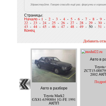
Здравствуйте. Говорю спасибо ещё раз, форсунки в хороше
Страницы:
Начало
«
1
-
2
-
3
-
4
-
5
-
6
-
7
-
8
-
9
22
-
23
-
24
-
25
-
26
-
27
-
28
-
29
-
30
43
-
44
-
45
-
46
-
47
-
48
-
49
- 50 -
51
Конец
Добавить отз
*
Ваше имя
*
Отзыв
Авто в р
Toyota
ZCT15-00079
2002 АК
Введите циф
Подро
Авто в разборе
Toyota Mark2
GX81-6390884 1G-FE 1991
АКПП