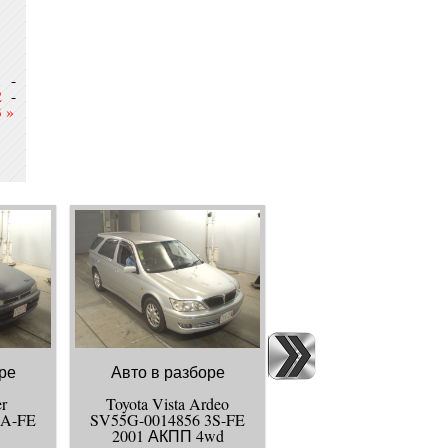
1
-
2
-
3
»
ре
Авто в разборе
Авто в разборе
er
Toyota Vista Ardeo
Toyota Windom
5A-FE
SV55G-0014856 3S-FE
VCV10-0208752 3VZ-
2001 АКПП 4wd
1993 АКПП