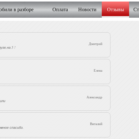
били в разборе
Оплата
Новости
Отзывы
Ст
Дмитрий
уге,на 5 !
Елена
Александр
рили
Виталий
омное спасибо.