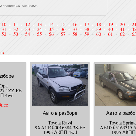
м состоянии, как новые.
-
10
-
11
-
12
-
13
-
14
-
15
-
16
-
17
-
18
-
19
-
20
-
2
-
31
-
32
-
33
-
34
-
35
-
36
-
37
-
38
-
39
-
40
-
41
-
4
-
52
-
53
-
54
-
55
-
56
-
57
-
58
-
59
-
60
-
61
-
62
-
6
ыв
азборе
 Opa
27 1ZZ-FE
ПП 4wd
ры с картинки:
бнее
Авто в разборе
Авто в разбо
Toyota Rav4
Toyota Sprint
SXA11G-0016384 3S-FE
AE100-5163315 
1995 АКПП 4wd
1995 АКПП